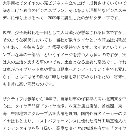
大手商社でタイヤの小売ビジネスを立ち上げ、成長させていく中で
築き上げた独自のビジネスプラン。それをより理想的なビジネスモ
デルに作り上げるべく、2009年に誕生したのがザクティブです。
現在、少子高齢化を一因として人口減少が懸念される日本ですが、
そのような状況においても、当社が扱うタイヤという商品は消耗品
でもあり、今後も安定した需要が期待できます。タイヤというとシ
ンプルな車の一部品、というイメージを持つ人も多いのですが、実
は人の生活を支える車の中でも、土台となる重要な部品です。それ
は車がハイブリッド車や電気自動車へとシフトしていく中でも変わ
らず、さらにはその変化に即した物を常に求められるため、将来性
も非常に高い商品なのです。
ザクティブは創業から10年で、自家用車の保有率の高い北関東を中
心に、タイヤ専門店『タイヤ市場』を直営店12店舗、首都圏、東
海、中部地方にグループ店16店舗を展開。国内外有名メーカーのタ
イヤはもとより、コストパフォーマンスに優れた海外工場直輸入の
アジアンタイヤを取り扱い、高度なタイヤの知識を有する「タイヤ